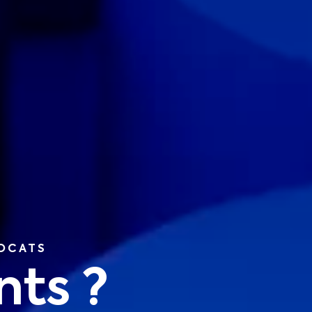
VOCATS
nts ?