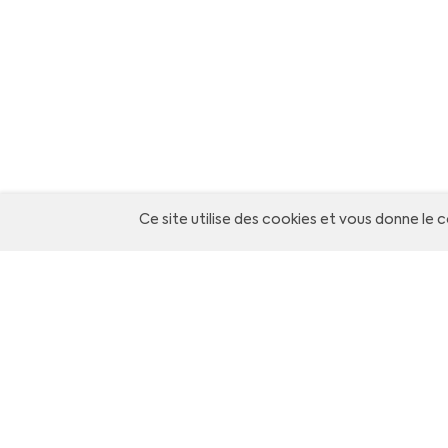
Ce site utilise des cookies et vous donne le 
FAIRE CONNAISSANCE
Nous contacter
Vos données personnelles sont collectées et traitées pa
Askil dans l’objectif d’une mise en relation uniquement 
non pour une transmission à un tiers. Vous bénéficiez e