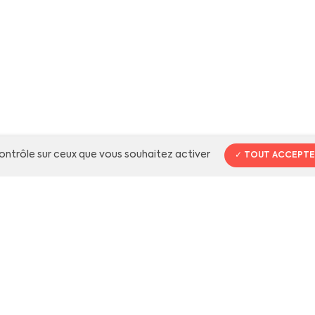
contrôle sur ceux que vous souhaitez activer
TOUT ACCEPTE
r
et
n